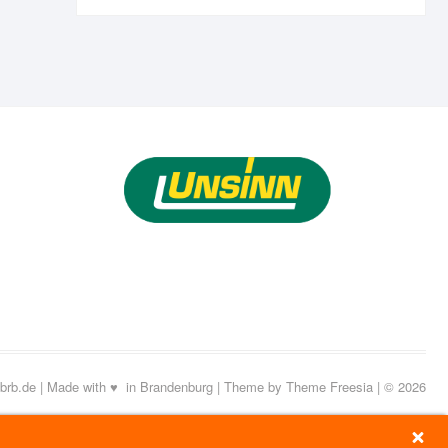
brb.de
|
Made with ♥
in Brandenburg
| Theme by
Theme Freesia
| © 2026