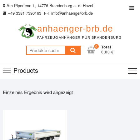
Skip
Am Piperfenn 1, 14776 Brandenburg a. d. Havel
Top
to
+49 3381 7390163
info@anhaenger-brb.de
Men
content
anhaenger-brb.de
FAHRZEUGANHÄNGER FÜR BRANDENBURG
0
Total
Suche
0,00 €
nach:
Products
Einzelnes Ergebnis wird angezeigt