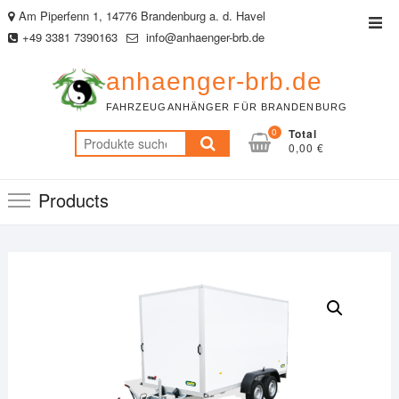
Skip
Am Piperfenn 1, 14776 Brandenburg a. d. Havel
Top
to
+49 3381 7390163
info@anhaenger-brb.de
Men
content
anhaenger-brb.de
FAHRZEUGANHÄNGER FÜR BRANDENBURG
0
Total
Suche
0,00 €
nach:
Products