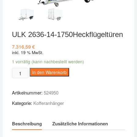
ULK 2636-14-1750Heckflügeltüren
7.316,59
€
inkl. 19 % MwSt.
1 vorrätig (kann nachbestellt werden)
ULK
In den Warenkorb
2636-
14-
Artikelnummer:
524950
1750Heckflügeltüren
Menge
Kategorie:
Kofferanhänger
Beschreibung
Zusätzliche Informationen