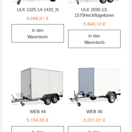
ULK 1325-14-1420_N
ULK 2030-13-
1570Heckflügeltüren
4.268,01
€
5.846,10
€
In den
In den
Warenkorb
Warenkorb
WEB 44
WEB 40
5.164,65
€
3.201,01
€
In den
In den